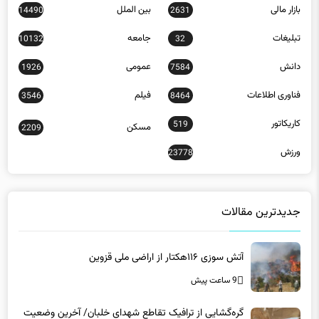
بازار مالی
بین الملل
14490
2631
تبلیغات
جامعه
10132
32
دانش
عمومی
1926
7584
فناوری اطلاعات
فیلم
3546
8464
کاریکاتور
519
مسکن
2209
ورزش
23778
جدیدترین مقالات
آتش سوزی ۱۱۶هکتار از اراضی ملی قزوین
9 ساعت پیش
گره‌گشایی از ترافیک تقاطع شهدای خلبان/ آخرین وضعیت