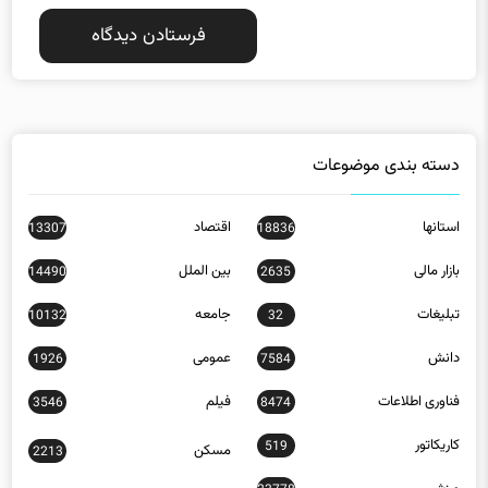
دسته بندی موضوعات
استانها
اقتصاد
13307
18836
بازار مالی
بین الملل
14490
2635
تبلیغات
جامعه
10132
32
دانش
عمومی
1926
7584
فناوری اطلاعات
فیلم
3546
8474
کاریکاتور
519
مسکن
2213
ورزش
23778