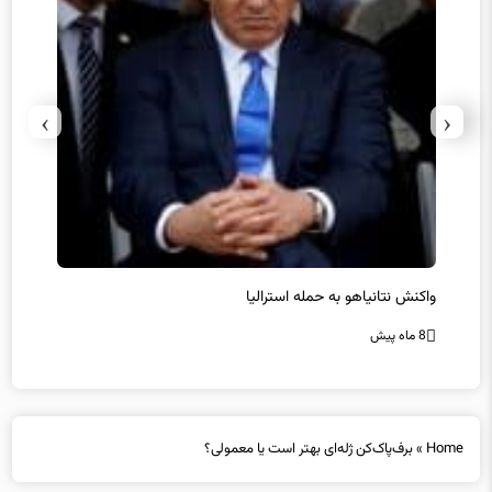
›
‹
یل
واکنش نتانیاهو به حمله استرالیا
حماس ت
8 ماه پیش
8 ماه پیش
Home
»
برف‌پاک‌کن ژله‌ای بهتر است یا معمولی؟