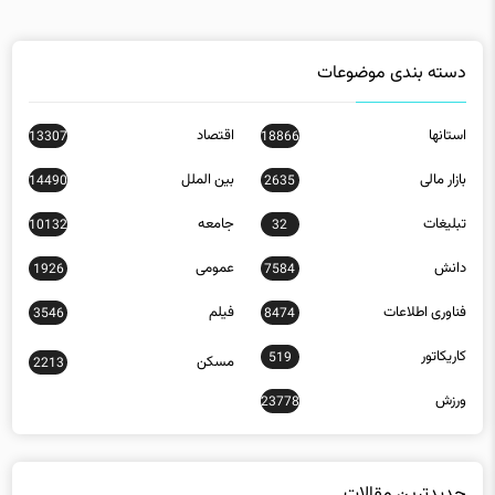
دسته بندی موضوعات
استانها
اقتصاد
13307
18866
بازار مالی
بین الملل
14490
2635
تبلیغات
جامعه
10132
32
دانش
عمومی
1926
7584
فناوری اطلاعات
فیلم
3546
8474
کاریکاتور
519
مسکن
2213
ورزش
23778
جدیدترین مقالات