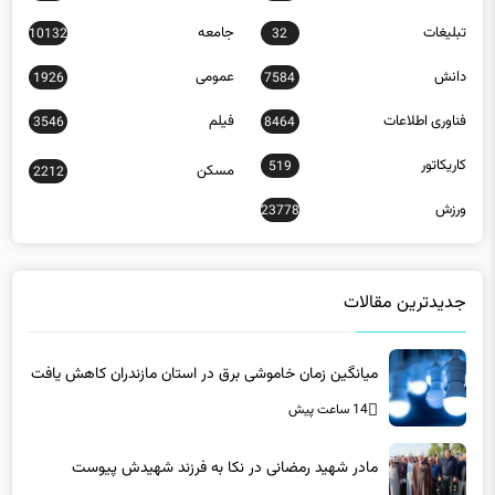
تبلیغات
جامعه
10132
32
دانش
عمومی
1926
7584
فناوری اطلاعات
فیلم
3546
8464
کاریکاتور
519
مسکن
2212
ورزش
23778
جدیدترین مقالات
میانگین زمان خاموشی برق در استان مازندران کاهش یافت
14 ساعت پیش
مادر شهید رمضانی در نکا به فرزند شهیدش پیوست