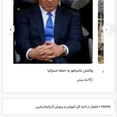
›
‹
یل
واکنش نتانیاهو به حمله استرالیا
حماس ت
8 ماه پیش
8 ماه پیش
Home
»
انفجار در اداره کل آموزش و پرورش آذربایجان‌غربی