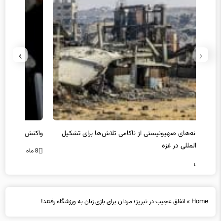
›
‹
یل
واکنش نتانیاهو به حمله استرالیا
حماس ت
8 ماه پیش
8 ماه پیش
Home
»
اتفاق عجیب در تبریز؛ مردان برای بازی زنان به ورزشگاه رفتند!