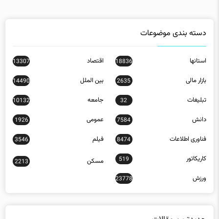
دسته بندی موضوعات
استانها
اقتصاد
13307
18836
بازار مالی
بین الملل
14490
2635
تبلیغات
جامعه
10132
32
دانش
عمومی
1926
7584
فناوری اطلاعات
فیلم
3546
8474
کاریکاتور
519
مسکن
2213
ورزش
23778