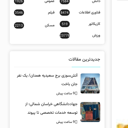
دانش
عمومی
1926
7584
فناوری اطلاعات
فیلم
3546
8474
کاریکاتور
519
مسکن
2213
ورزش
23778
جدیدترین مقالات
آتش‌سوزی برج سعیدیه همدان/ یک نفر
جان باخت
9 ساعت پیش
جهاددانشگاهی خراسان شمالی؛ از
توسعه خدمات تخصصی تا پیوند
دانشگاه و جامعه
9 ساعت پیش