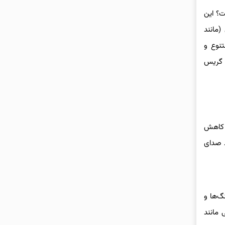
ت؟ این
(مانند
تنوع و
ت گریس
فلز جلوگیری می‌کند به گونه‌ای که این امر اصطکاک را تا ۹۰ درصد کاهش
د صدای
گ‌ها و
 مانند