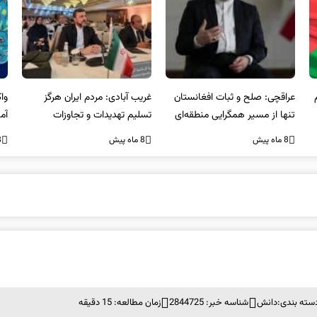
عراقچی: صلح و ثبات افغانستان
غریب آبادی: مردم ایران هرگز
وا
تنها از مسیر همگرایی منطقه‌ای
تسلیم تهدیدات و تجاوزات
آمی
محقق می‌شود
نخواهند شد و متحد و منسجم
8 ماه پیش
8 ماه پیش
8 ما
در مقابل متجاوز خواهند ایستاد
سته بندی:
دانش
شناسه خبر: 2844725
زمان مطالعه: 15 دقیقه