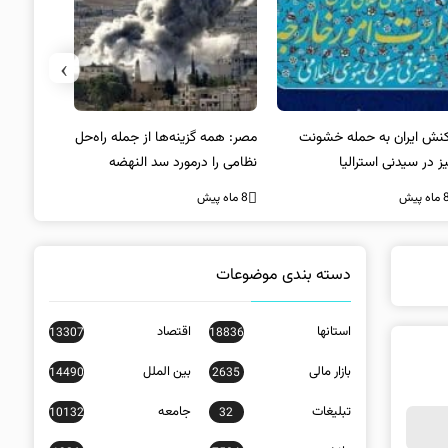
›
کنش ایران به حمله خشونت
مصر: همه گزینه‌ها از جمله راه‌حل
واکنش آمریک
ز در سیدنی استرالیا
نظامی را درمورد سد النهضه
در سیدنی
بررسی می‌کنیم
ه پیش
8 ماه پیش
8 ماه پیش
دسته بندی موضوعات
استانها
اقتصاد
13307
18836
بازار مالی
بین الملل
14490
2635
تبلیغات
جامعه
10132
32