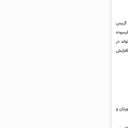
، گریس
فرسوده
واند در
ی افزایش
رتان و