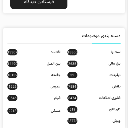
دسته بندی موضوعات
استانها
اقتصاد
13307
18866
بازار مالی
بین الملل
14490
2635
تبلیغات
جامعه
10132
32
دانش
عمومی
1926
7584
فناوری اطلاعات
فیلم
3546
8474
کاریکاتور
519
مسکن
2213
ورزش
23778