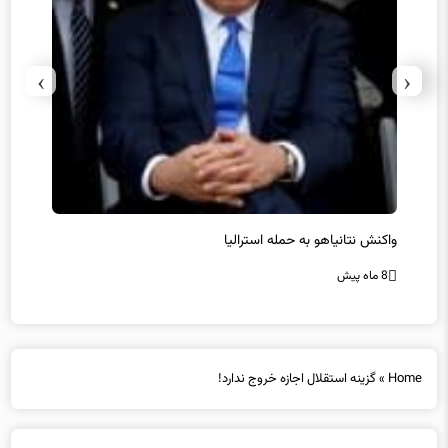
›
‹
یل
واکنش نتانیاهو به حمله استرالیا
حماس ت
8 ماه پیش
8 ماه پیش
Home
»
گزینه استقلال اجازه خروج ندارد!