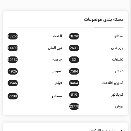
دسته بندی موضوعات
استانها
اقتصاد
13255
18790
بازار مالی
بین الملل
14490
2631
تبلیغات
جامعه
10132
32
دانش
عمومی
1926
7584
فناوری اطلاعات
فیلم
3546
8464
کاریکاتور
519
مسکن
2209
ورزش
23778