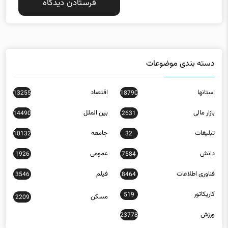
دسته بندی موضوعات
استانها
اقتصاد
13255
18790
بازار مالی
بین الملل
14490
2631
تبلیغات
جامعه
10132
32
دانش
عمومی
1926
7584
فناوری اطلاعات
فیلم
3546
8464
کاریکاتور
519
مسکن
2209
ورزش
23778