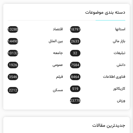
استانها
اقتصاد
13280
18797
بازار مالی
بین الملل
14490
2633
تبلیغات
جامعه
10132
32
دانش
عمومی
1926
7584
فناوری اطلاعات
فیلم
3546
8464
کاریکاتور
519
مسکن
2212
ورزش
23778
جدیدترین مقالات
رئیس سازمان اسناد و مدارک دفاع مقدس:تنگه هرمز برگ