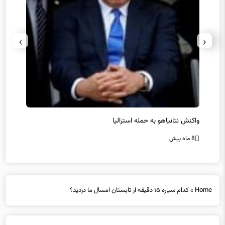
›
‹
یل
واکنش نتانیاهو به حمله استرالیا
حماس ت
8 ماه پیش
8 ماه پیش
Home
»
کدام سیاره ۱۵ دقیقه از تابستان امسال ما دزدید؟