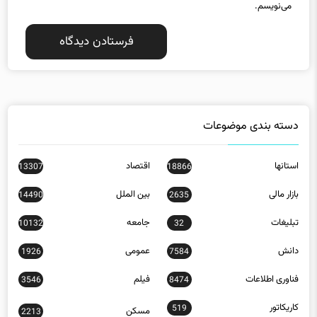
می‌نویسم.
دسته بندی موضوعات
استانها
اقتصاد
13307
18866
بازار مالی
بین الملل
14490
2635
تبلیغات
جامعه
10132
32
دانش
عمومی
1926
7584
فناوری اطلاعات
فیلم
3546
8474
کاریکاتور
519
مسکن
2213