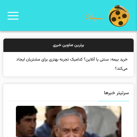
برترین عناوین خبری
خری
سرتیتر خبرها