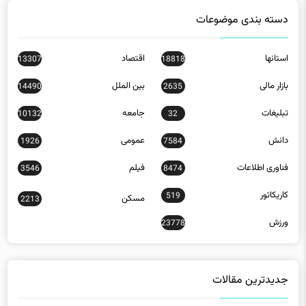
استانها
اقتصاد
13307
18818
بازار مالی
بین الملل
14490
2635
تبلیغات
جامعه
10132
32
دانش
عمومی
1926
7584
فناوری اطلاعات
فیلم
3546
8474
کاریکاتور
519
مسکن
2213
ورزش
23778
جدیدترین مقالات
وزیر اقتصاد خواستار بازنگری در انتشار اوراق دولتی شد