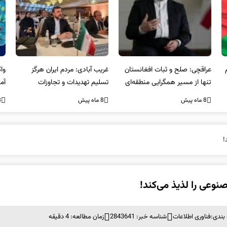
عراقچی: صلح و ثبات افغانستان
غریب آبادی: مردم ایران هرگز
وا
تنها از مسیر همگرایی منطقه‌ای
تسلیم تهدیدات و تجاوزات
آمی
محقق می‌شود
نخواهند شد و متحد و منسجم
8 ماه پیش
8 ماه پیش
8 ما
در مقابل متجاوز خواهند ایستاد
!
عی را لذیذ می‌کند!
بندی:
فناوری اطلاعات
شناسه خبر: 2843641
زمان مطالعه: 4 دقیقه