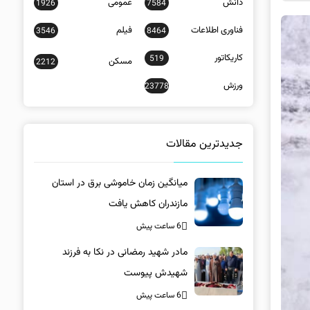
دانش
عمومی
1926
7584
فناوری اطلاعات
فیلم
3546
8464
کاریکاتور
519
مسکن
2212
ورزش
23778
جدیدترین مقالات
میانگین زمان خاموشی برق در استان
مازندران کاهش یافت
6 ساعت پیش
مادر شهید رمضانی در نکا به فرزند
شهیدش پیوست
6 ساعت پیش