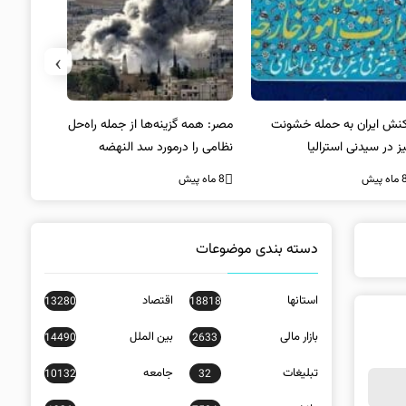
›
کنش ایران به حمله خشونت
مصر: همه گزینه‌ها از جمله راه‌حل
واکنش آمریک
ز در سیدنی استرالیا
نظامی را درمورد سد النهضه
در سیدنی
بررسی می‌کنیم
ه پیش
8 ماه پیش
8 ماه پیش
دسته بندی موضوعات
استانها
اقتصاد
13280
18818
بازار مالی
بین الملل
14490
2633
تبلیغات
جامعه
10132
32