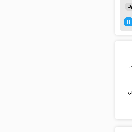
وک
سابق
رد