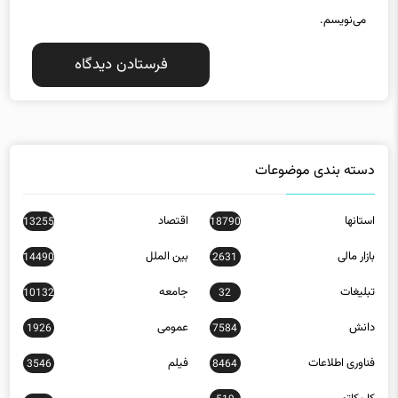
می‌نویسم.
دسته بندی موضوعات
استانها
اقتصاد
13255
18790
بازار مالی
بین الملل
14490
2631
تبلیغات
جامعه
10132
32
دانش
عمومی
1926
7584
فناوری اطلاعات
فیلم
3546
8464