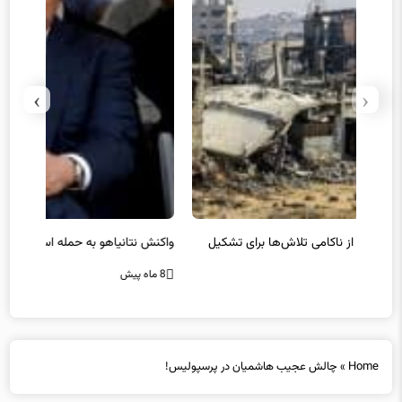
›
‹
یل
واکنش نتانیاهو به حمله استرالیا
حماس ت
8 ماه پیش
8 ماه پیش
Home
»
چالش عجیب هاشمیان در پرسپولیس!