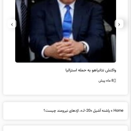
›
‹
یل
واکنش نتانیاهو به حمله استرالیا
حماس ت
8 ماه پیش
8 ماه پیش
Home
»
پاشنه آشیل «J-20»، اژدهای نیرومند چیست؟