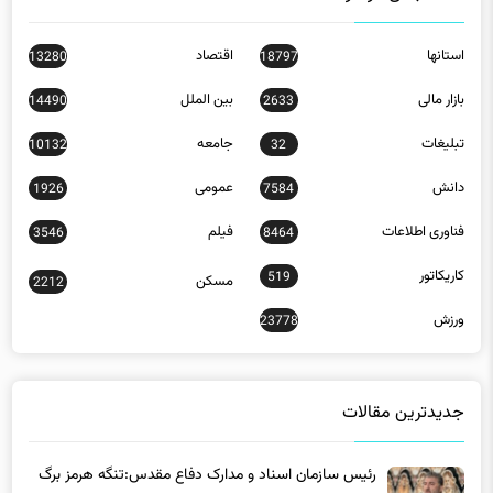
استانها
اقتصاد
13280
18797
بازار مالی
بین الملل
14490
2633
تبلیغات
جامعه
10132
32
دانش
عمومی
1926
7584
فناوری اطلاعات
فیلم
3546
8464
کاریکاتور
519
مسکن
2212
ورزش
23778
جدیدترین مقالات
رئیس سازمان اسناد و مدارک دفاع مقدس:تنگه هرمز برگ