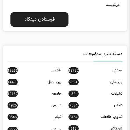
می‌نویسم.
دسته بندی موضوعات
استانها
اقتصاد
13255
18790
بازار مالی
بین الملل
14490
2631
تبلیغات
جامعه
10132
32
دانش
عمومی
1926
7584
فناوری اطلاعات
فیلم
3546
8464
کاریکاتور
519