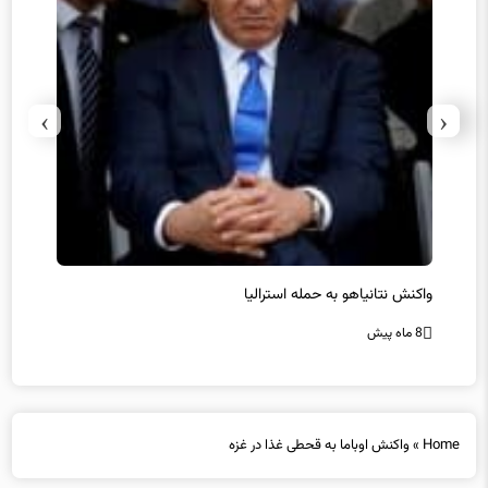
›
‹
یل
واکنش نتانیاهو به حمله استرالیا
حماس ت
8 ماه پیش
8 ماه پیش
Home
»
واکنش اوباما به قحطی غذا در غزه