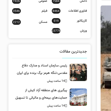
دانش
عمومی
1926
7584
فناوری اطلاعات
فیلم
3546
8464
کاریکاتور
519
مسکن
2212
ورزش
23778
جدیدترین مقالات
رئیس سازمان اسناد و مدارک دفاع
مقدس:تنگه هرمز برگ برنده برای ایران
است
14 ساعت پیش
پیگیری های منطقه آزاد کیش از
حمایت‌های بیمه‌ای و مالیاتی تا تسهیل
خروج کالا
14 ساعت پیش