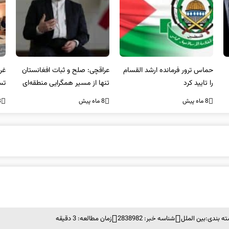
عراقچی: صلح و ثبات افغانستان
غریب آبادی: مردم ایران هرگز
وا
تنها از مسیر همگرایی منطقه‌ای
تسلیم تهدیدات و تجاوزات
آمی
محقق می‌شود
نخواهند شد و متحد و منسجم
8 ماه پیش
8 ماه پیش
8 ما
در مقابل متجاوز خواهند ایستاد
ه بندی:
بین الملل
شناسه خبر: 2838982
زمان مطالعه: 3 دقیقه