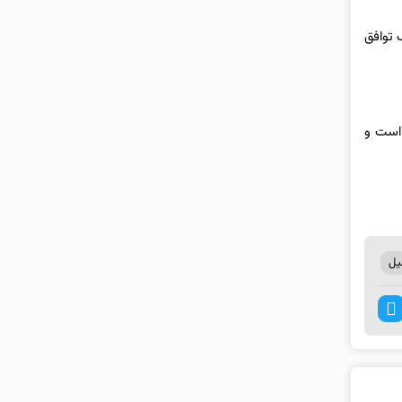
 توافق
 است و
یل