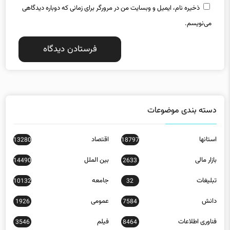
ذخیره نام، ایمیل و وبسایت من در مرورگر برای زمانی که دوباره دیدگاهی
می‌نویسم.
دسته بندی موضوعات
استانها
اقتصاد
13280
18797
بازار مالی
بین الملل
14490
2633
تبلیغات
جامعه
10132
32
دانش
عمومی
1926
7584
فناوری اطلاعات
فیلم
3546
8464