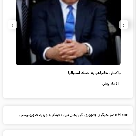
›
‹
یل
واکنش نتانیاهو به حمله استرالیا
حماس ت
8 ماه پیش
8 ماه پیش
Home
»
میانجیگری جمهوری آذربایجان بین «جولانی» و رژیم صهیونیستی