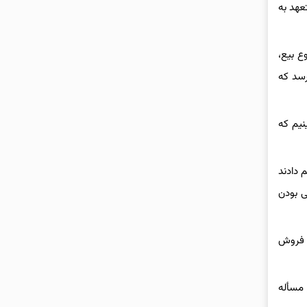
عهد به
ع بیع،
رسد که
نیم که
 دادند
ی بودن
ا فروش
 مسأله