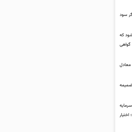
گر سود
شود که
 گواهی
معادل
 ضمیمه
 سرمایه
اختیار