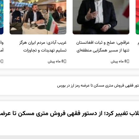
عراقچی: صلح و ثبات افغانستان
غریب آبادی: مردم ایران هرگز
وا
تنها از مسیر همگرایی منطقه‌ای
تسلیم تهدیدات و تجاوزات
آمی
محقق می‌شود
نخواهند شد و متحد و منسجم
8 ماه پیش
8 ماه پیش
8 ما
در مقابل متجاوز خواهند ایستاد
تور فقهی فروش متری مسکن تا عرضه رمز ارز در بورس
اب تغییر کرد؛ از دستور فقهی فروش متری مسکن تا عرضه