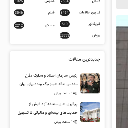
دانش
عمومی
1926
7584
فناوری اطلاعات
فیلم
3546
8464
کاریکاتور
519
مسکن
2212
ورزش
23778
جدیدترین مقالات
رئیس سازمان اسناد و مدارک دفاع
مقدس:تنگه هرمز برگ برنده برای ایران
است
14 ساعت پیش
پیگیری های منطقه آزاد کیش از
حمایت‌های بیمه‌ای و مالیاتی تا تسهیل
خروج کالا
14 ساعت پیش