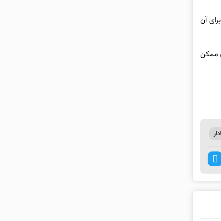
رای آن
ن ممکن
ار