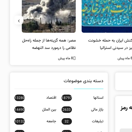
›
کنش ایران به حمله خشونت
مصر: همه گزینه‌ها از جمله راه‌حل
واکنش آمریک
ز در سیدنی استرالیا
نظامی را درمورد سد النهضه
در سیدنی
بررسی می‌کنیم
ه پیش
8 ماه پیش
8 ماه پیش
دسته بندی موضوعات
استانها
اقتصاد
13280
18797
 رمز
بازار مالی
بین الملل
14490
2633
تبلیغات
جامعه
10132
32