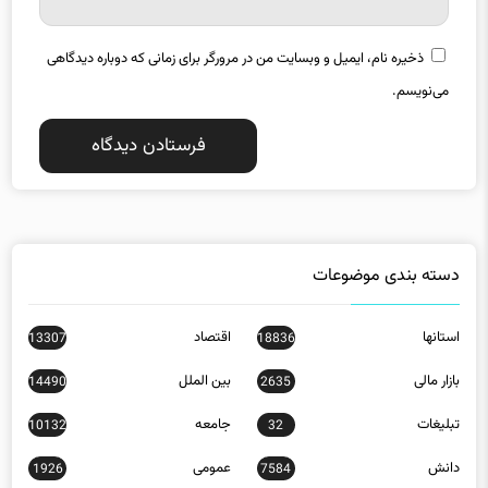
ذخیره نام، ایمیل و وبسایت من در مرورگر برای زمانی که دوباره دیدگاهی
می‌نویسم.
دسته بندی موضوعات
استانها
اقتصاد
13307
18836
بازار مالی
بین الملل
14490
2635
تبلیغات
جامعه
10132
32
دانش
عمومی
1926
7584
فناوری اطلاعات
فیلم
3546
8474