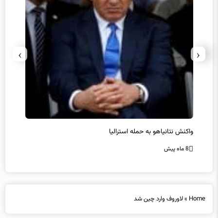
›
‹
یل
واکنش نتانیاهو به حمله استرالیا
حماس ت
8 ماه پیش
8 ماه پیش
Home
»
لاوروف وارد چین شد