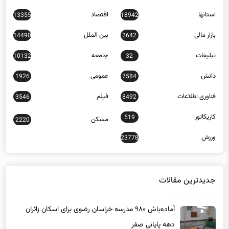
13355
18942
بازار مالی
بین الملل
14490
2642
تبلیغات
جامعه
10132
32
دانش
عمومی
1926
7584
فناوری اطلاعات
فیلم
3546
8492
کاریکاتور
519
مسکن
2220
ورزش
23778
جدیدترین مقالات
آماده‌باش ۹۸۰ مدرسه خراسان رضوی برای اسکان زائران
دهه پایانی صفر
7 ساعت پیش