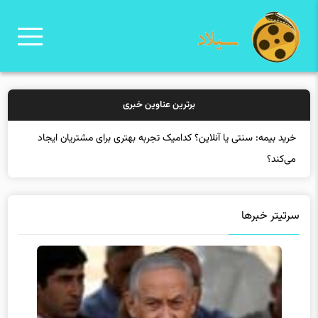
برترین عناوین خبری
خر
سرتیتر خبرها