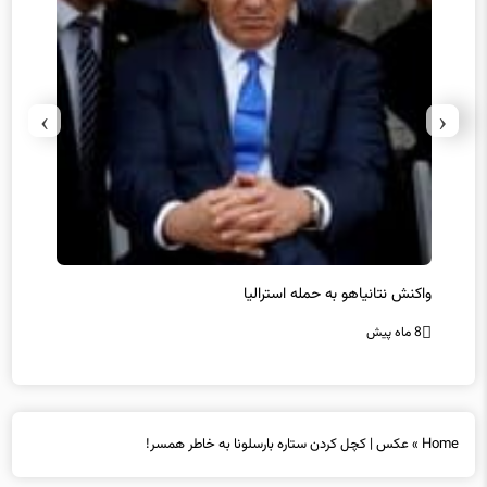
›
‹
یل
واکنش نتانیاهو به حمله استرالیا
حماس ت
8 ماه پیش
8 ماه پیش
Home
»
عکس | کچل کردن ستاره بارسلونا به خاطر همسر!