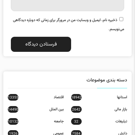
ذخیره نام، ایمیل و وبسایت من در مرورگر برای زمانی که دوباره دیدگاهی
می‌نویسم.
دسته بندی موضوعات
استانها
اقتصاد
13355
18942
بازار مالی
بین الملل
14490
2642
تبلیغات
جامعه
10132
32
دانش
عمومی
1926
7584