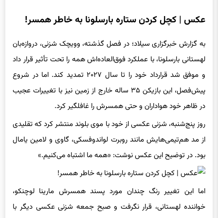
عکس | کچل کردن ستاره بارسلونا به خاطر همسر!
به گزارش خبرگزاری سیلاد؛ در فصل گذشته، وویچک شزنی، دروازه‌بان
لهستانی بارسلونا، با عملکرد فوق‌العاده‌اش همه را تحت تأثیر قرار داد
و موفق شد قرارداد خود را تا سال ۲۰۲۷ تمدید کند. اما در شروع
پیش‌فصل، این بازیکن ۳۵ ساله خارج از زمین نیز با تغییرات عجیب
در ظاهر خود هواداران و حتی همسرش را غافلگیر کرد.
روز پنج‌شنبه، شزنی عکسی از خود با موی بلوند منتشر کرد که تقلیدی
از مد هم‌تیمی‌هایش مانند روبرت لواندوفسکی، گاوی و لامین یامال
بود. در توضیح این عکس نوشت: «همه ما اشتباه می‌کنیم.»
اما این تغییر رنگ چندان مورد پسند همسرش مارینا لوچنکو،
خواننده لهستانی، قرار نگرفت و صبح جمعه شزنی عکسی دیگر با
موی سیاه منتشر کرد و در توضیح آن گفت: «مارینا از بلوند خوشش