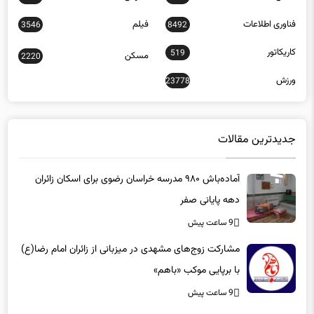
فناوری اطلاعات
فیلم
3546
8492
کاریکاتور
519
مسکن
2220
ورزش
23778
جدیدترین مقالات
آماده‌باش ۹۸۰ مدرسه خراسان رضوی برای اسکان زائران
دهه پایانی صفر
9 ساعت پیش
مشارکت زوج‌های مشهدی در میزبانی از زائران امام رضا(ع)
با برپایی موکب «باهم»
9 ساعت پیش
راهبرد جدید برای تحول فناوری در صنایع معدنی کرمان/