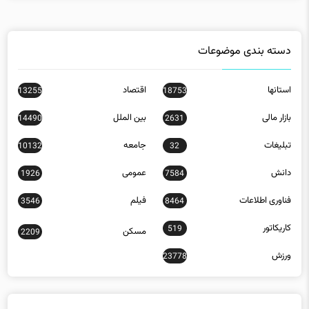
دسته بندی موضوعات
استانها
اقتصاد
13255
18753
بازار مالی
بین الملل
14490
2631
تبلیغات
جامعه
10132
32
دانش
عمومی
1926
7584
فناوری اطلاعات
فیلم
3546
8464
کاریکاتور
519
مسکن
2209
ورزش
23778
جدیدترین مقالات