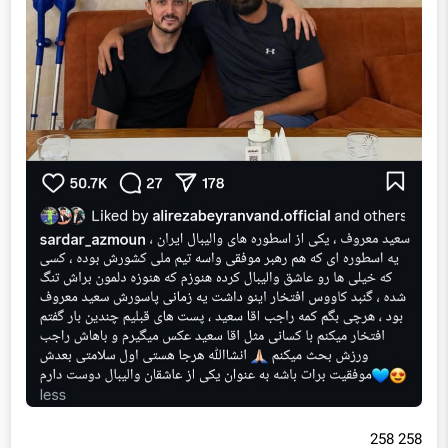
258 258