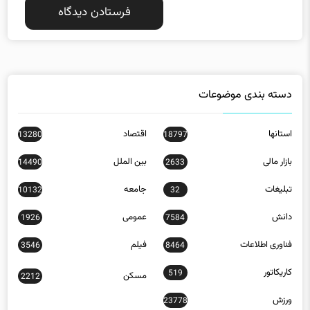
دسته بندی موضوعات
استانها
اقتصاد
13280
18797
بازار مالی
بین الملل
14490
2633
تبلیغات
جامعه
10132
32
دانش
عمومی
1926
7584
فناوری اطلاعات
فیلم
3546
8464
کاریکاتور
519
مسکن
2212
ورزش
23778