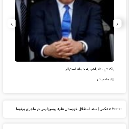
›
‹
یل
واکنش نتانیاهو به حمله استرالیا
حماس ت
8 ماه پیش
8 ماه پیش
Home
»
عکس | سند استقلال خوزستان علیه پرسپولیس در ماجرای بیفوما