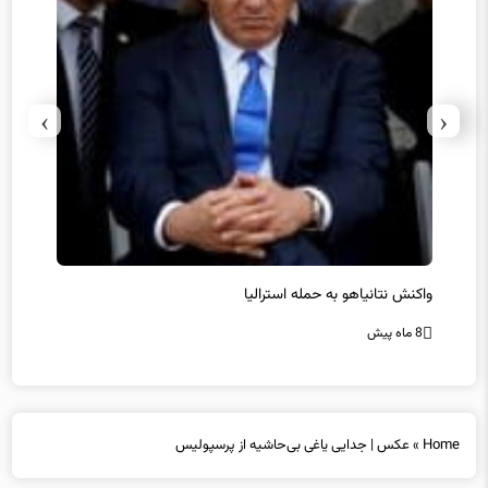
›
‹
یل
واکنش نتانیاهو به حمله استرالیا
حماس ت
8 ماه پیش
8 ماه پیش
Home
»
عکس | جدایی یاغی بی‌حاشیه از پرسپولیس