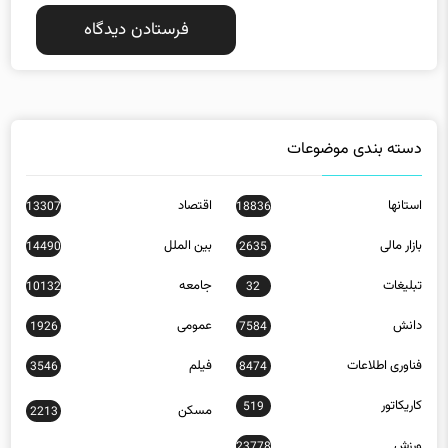
دسته بندی موضوعات
استانها
اقتصاد
13307
18836
بازار مالی
بین الملل
14490
2635
تبلیغات
جامعه
10132
32
دانش
عمومی
1926
7584
فناوری اطلاعات
فیلم
3546
8474
کاریکاتور
519
مسکن
2213
ورزش
23778