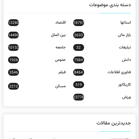
دسته بندی موضوعات
استانها
اقتصاد
13280
18797
بازار مالی
بین الملل
14490
2633
تبلیغات
جامعه
10132
32
دانش
عمومی
1926
7584
فناوری اطلاعات
فیلم
3546
8464
کاریکاتور
519
مسکن
2212
ورزش
23778
جدیدترین مقالات