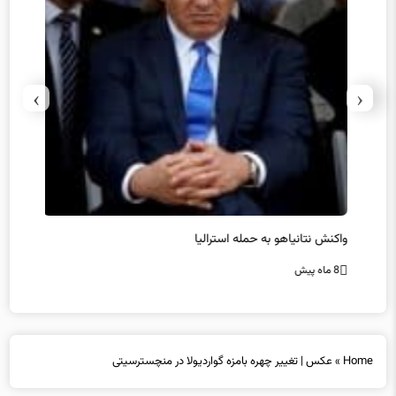
›
‹
یل
واکنش نتانیاهو به حمله استرالیا
حماس ت
8 ماه پیش
8 ماه پیش
Home
»
عکس | تغییر چهره بامزه گواردیولا در منچسترسیتی