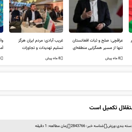
عراقچی: صلح و ثبات افغانستان
غریب آبادی: مردم ایران هرگز
وا
تنها از مسیر همگرایی منطقه‌ای
تسلیم تهدیدات و تجاوزات
آمی
محقق می‌شود
نخواهند شد و متحد و منسجم
8 ماه پیش
8 ماه پیش
8 ما
در مقابل متجاوز خواهند ایستاد
ستقلال تکمیل است
سته بندی:
ورزش
شناسه خبر: 2843766
زمان مطالعه: 1 دقیقه