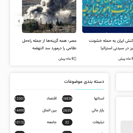
›
کنش ایران به حمله خشونت
مصر: همه گزینه‌ها از جمله راه‌حل
واکنش آمریک
ز در سیدنی استرالیا
نظامی را درمورد سد النهضه
در سیدنی
بررسی می‌کنیم
ه پیش
8 ماه پیش
8 ماه پیش
دسته بندی موضوعات
استانها
اقتصاد
13307
18836
بازار مالی
بین الملل
14490
2635
تبلیغات
جامعه
10132
32