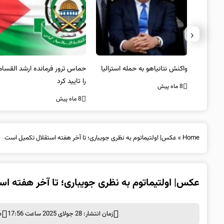
‹
یستی از
واکنش نتانیاهو به حمله استرالیا
حماس ترور فرمانده ارشد القسام
کیل
را تایید کرد
8 ماه پیش
8 ماه پیش
Home
»
عکس| اولتیماتوم به نظری جویباری؛ تا آخر هفته استقلال تکمیل است
عکس| اولتیماتوم به نظری جویباری؛ تا آخر هفته ا
زمان انتشار: 28 جولای 2025 ساعت 17:56
د