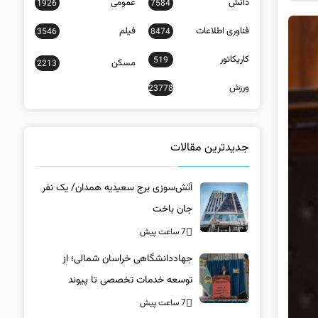
دانش
عمومی
1926
7584
فناوری اطلاعات
فیلم
3546
8474
کاریکاتور
519
مسکن
2213
ورزش
23778
جدیدترین مقالات
آتش‌سوزی برج سعیدیه همدان/ یک نفر
جان باخت
7 ساعت پیش
جهاددانشگاهی خراسان شمالی؛ از
توسعه خدمات تخصصی تا پیوند
دانشگاه و جامعه
7 ساعت پیش