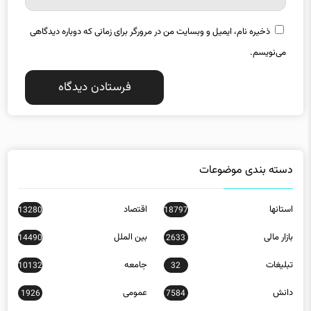
ذخیره نام، ایمیل و وبسایت من در مرورگر برای زمانی که دوباره دیدگاهی
می‌نویسم.
دسته بندی موضوعات
استانها
اقتصاد
13280
18797
بازار مالی
بین الملل
14490
2633
تبلیغات
جامعه
10132
32
دانش
عمومی
1926
7584