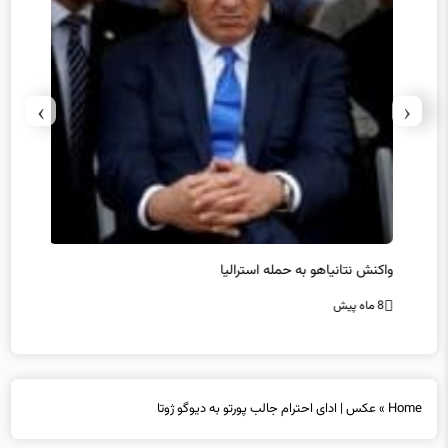
›
‹
یل
واکنش نتانیاهو به حمله استرالیا
حماس ت
8 ماه پیش
8 ماه پیش
Home
»
عکس | ادای احترام جالب پورتو به دیوگو ژوتا