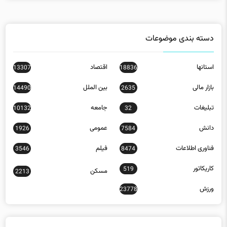
دسته بندی موضوعات
استانها
اقتصاد
13307
18836
بازار مالی
بین الملل
14490
2635
تبلیغات
جامعه
10132
32
دانش
عمومی
1926
7584
فناوری اطلاعات
فیلم
3546
8474
کاریکاتور
519
مسکن
2213
ورزش
23778
جدیدترین مقالات