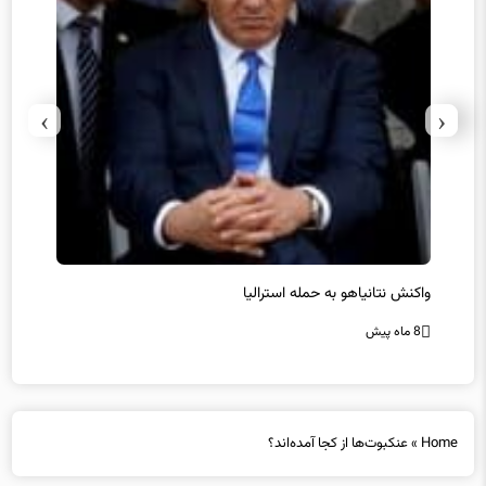
›
‹
یل
واکنش نتانیاهو به حمله استرالیا
حماس ت
8 ماه پیش
8 ماه پیش
Home
»
عنکبوت‌ها از کجا آمده‌اند؟