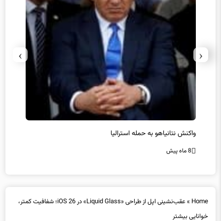
›
‹
یل
واکنش نتانیاهو به حمله استرالیا
حماس ت
8 ماه پیش
8 ماه پیش
Home
»
عقب‌نشینی اپل از طراحی «Liquid Glass» در iOS 26؛ شفافیت کمتر،
خوانایی بیشتر