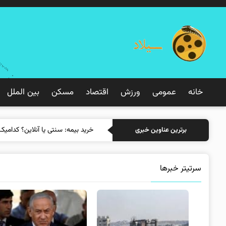
خانه
عمومی
ورزش
اقتصاد
مسکن
بین الملل
خرید بیمه: سنتی یا آنلاین؟ کدامیک
برترین عناوین خبری
سرتیتر خبرها