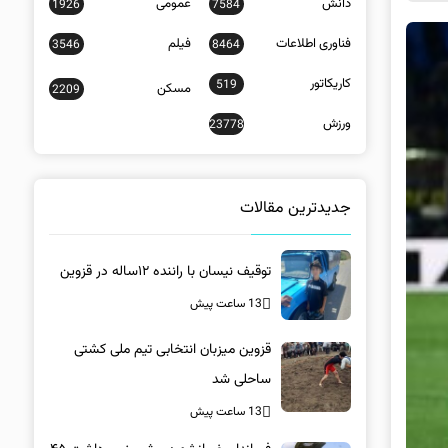
دانش
عمومی
1926
7584
فناوری اطلاعات
فیلم
3546
8464
کاریکاتور
519
مسکن
2209
ورزش
23778
جدیدترین مقالات
توقیف نیسان با راننده ۱۲ساله در قزوین
13 ساعت پیش
قزوین میزبان انتخابی تیم ملی کشتی
ساحلی شد
13 ساعت پیش