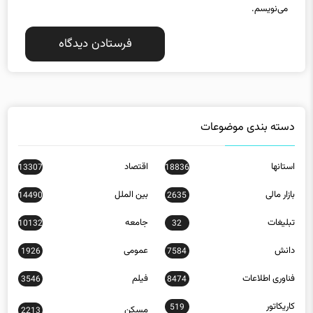
دسته بندی موضوعات
استانها
اقتصاد
13307
18836
بازار مالی
بین الملل
14490
2635
تبلیغات
جامعه
10132
32
دانش
عمومی
1926
7584
فناوری اطلاعات
فیلم
3546
8474
کاریکاتور
519
مسکن
2213