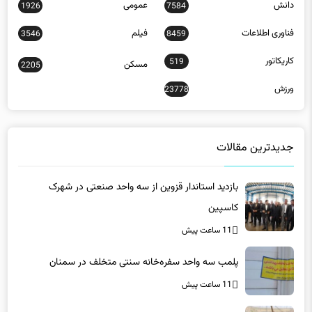
فناوری اطلاعات
فیلم
3546
8459
کاریکاتور
519
مسکن
2205
ورزش
23778
جدیدترین مقالات
بازدید استاندار قزوین از سه واحد صنعتی در شهرک
کاسپین
11 ساعت پیش
پلمب سه واحد سفره‌خانه سنتی متخلف در سمنان
11 ساعت پیش
آبرسانی به ۱۶شهر و ۱۹۲روستای قزوین در مسیر اجرا