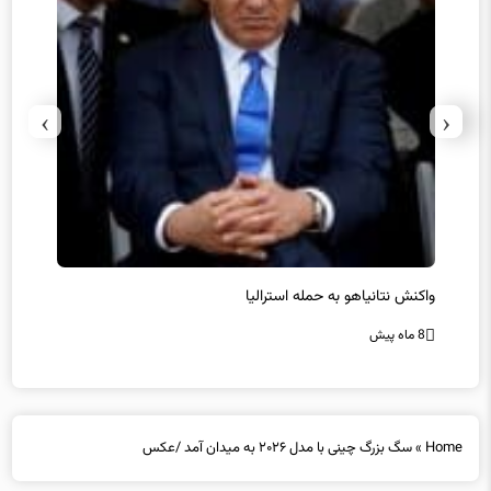
›
‹
یل
واکنش نتانیاهو به حمله استرالیا
حماس ت
8 ماه پیش
8 ماه پیش
Home
»
سگ بزرگ چینی با مدل ۲۰۲۶ به میدان آمد /عکس