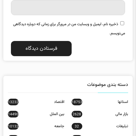
ذخیره نام، ایمیل و وبسایت من در مرورگر برای زمانی که دوباره دیدگاهی
می‌نویسم.
دسته بندی موضوعات
استانها
اقتصاد
13232
18753
بازار مالی
بین الملل
14490
2628
تبلیغات
جامعه
10132
32
دانش
عمومی
1926
7584