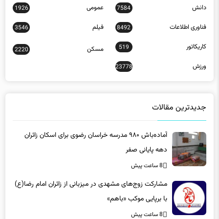
فناوری اطلاعات
فیلم
3546
8492
کاریکاتور
519
مسکن
2220
ورزش
23778
جدیدترین مقالات
آماده‌باش ۹۸۰ مدرسه خراسان رضوی برای اسکان زائران
دهه پایانی صفر
8 ساعت پیش
مشارکت زوج‌های مشهدی در میزبانی از زائران امام رضا(ع)
با برپایی موکب «باهم»
8 ساعت پیش
راهبرد جدید برای تحول فناوری در صنایع معدنی کرمان/