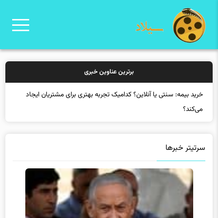
برترین عناوین خبری
خری
سرتیتر خبرها