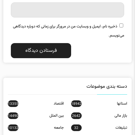
ذخیره نام، ایمیل و وبسایت من در مرورگر برای زمانی که دوباره دیدگاهی
می‌نویسم.
دسته بندی موضوعات
استانها
اقتصاد
13355
18942
بازار مالی
بین الملل
14490
2642
تبلیغات
جامعه
10132
32
دانش
عمومی
1926
7584