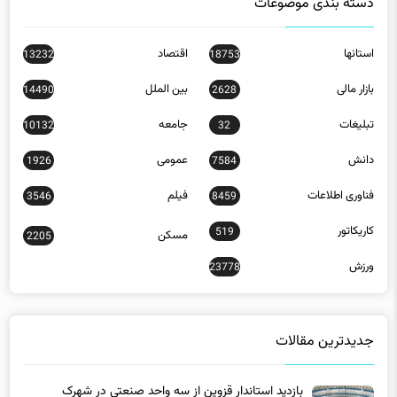
استانها
اقتصاد
13232
18753
بازار مالی
بین الملل
14490
2628
تبلیغات
جامعه
10132
32
دانش
عمومی
1926
7584
فناوری اطلاعات
فیلم
3546
8459
کاریکاتور
519
مسکن
2205
ورزش
23778
جدیدترین مقالات
بازدید استاندار قزوین از سه واحد صنعتی در شهرک
کاسپین