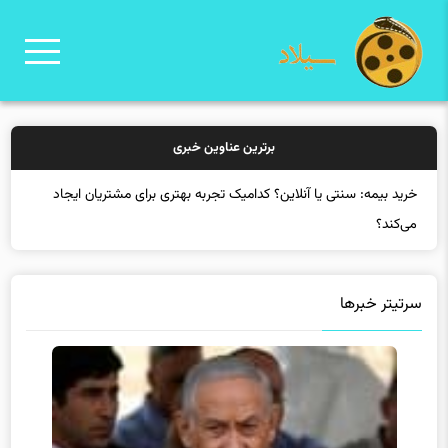
برترین عناوین خبری
خر
سرتیتر خبرها