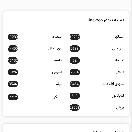
دسته بندی موضوعات
استانها
اقتصاد
13280
18797
بازار مالی
بین الملل
14490
2633
تبلیغات
جامعه
10132
32
دانش
عمومی
1926
7584
فناوری اطلاعات
فیلم
3546
8464
کاریکاتور
519
مسکن
2212
ورزش
23778
جدیدترین مقالات