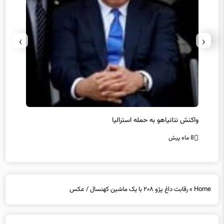
›
‹
یل
واکنش نتانیاهو به حمله استرالیا
حماس ت
8 ماه پیش
8 ماه پیش
Home
»
رقابت داغ پژو ۲۰۸ با یک ماشین کهنسال / عکس