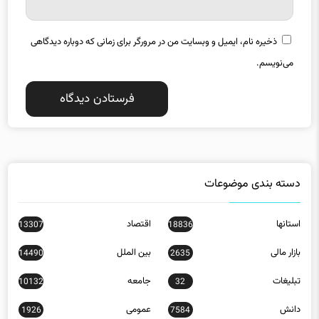
ذخیره نام، ایمیل و وبسایت من در مرورگر برای زمانی که دوباره دیدگاهی
می‌نویسم.
دسته بندی موضوعات
استانها
اقتصاد
13307
18836
بازار مالی
بین الملل
14490
2635
تبلیغات
جامعه
10132
32
دانش
عمومی
1926
7584