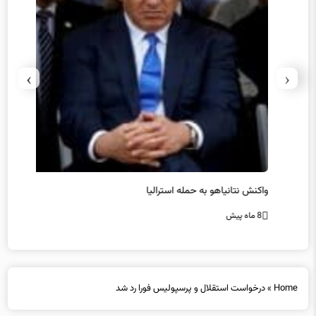
›
‹
یل
واکنش نتانیاهو به حمله استرالیا
حماس ت
8 ماه پیش
8 ماه پیش
Home
»
درخواست استقلال و پرسپولیس فورا رد شد