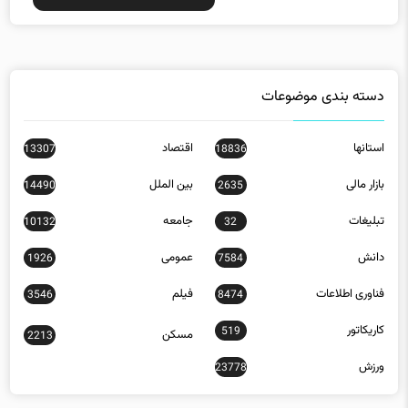
دسته بندی موضوعات
استانها
اقتصاد
13307
18836
بازار مالی
بین الملل
14490
2635
تبلیغات
جامعه
10132
32
دانش
عمومی
1926
7584
فناوری اطلاعات
فیلم
3546
8474
کاریکاتور
519
مسکن
2213
ورزش
23778