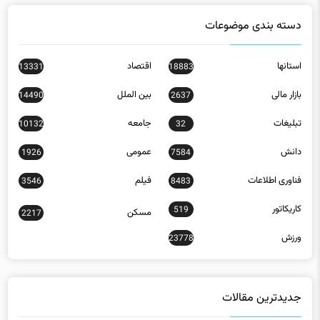
دسته بندی موضوعات
استانها
اقتصاد
13331
18883
بازار مالی
بین الملل
14490
2637
تبلیغات
جامعه
10132
32
دانش
عمومی
1926
7584
فناوری اطلاعات
فیلم
3546
8483
کاریکاتور
519
مسکن
2217
ورزش
23778
جدیدترین مقالات