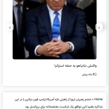
›
‹
یل
واکنش نتانیاهو به حمله استرالیا
حماس ت
8 ماه پیش
8 ماه پیش
Home
»
خشم رهبران اروپا از راهزنی تازه آمریکا؛ترامپ فون درلاین را در این
مذاکره بلعید/این توافق یک شکست مفتضحانه برای بروکسل بود