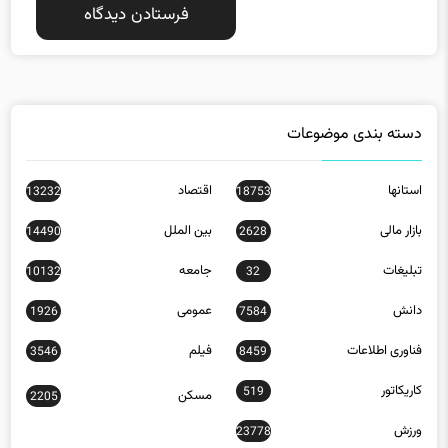
دسته بندی موضوعات
استانها
اقتصاد
13232
18753
بازار مالی
بین الملل
14490
2628
تبلیغات
جامعه
10132
32
دانش
عمومی
1926
7584
فناوری اطلاعات
فیلم
3546
8459
کاریکاتور
519
مسکن
2205
ورزش
23778