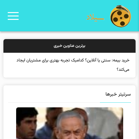
برترین عناوین خبری
خری
سرتیتر خبرها