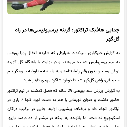
جدایی هافبک تراکتور؛ گزینه پرسپولیسی‌ها در راه
گل‌گهر
به گزارش خبرگزاری سیلاد؛ در شرایطی که شایعه انتقال پویا پورعلی
به تیم پرسپولیس شنیده می‌شد، او در نهایت با باشگاه گل گهربه
توافق رسید و بدون رقم رضایتنامه و به واسطه معاوضه با وینگر تیم
سیرجانی، راهی گل‌گهر شد تا دوباره شاگرد مهدی تارتار شود.
به گزارش ورزش سه، پورعلی 29 ساله که فصل گذشته در تیم تراکتور
حضور داشت و عنوان قهرمانی را هم به دست آورد، تنها 7 بازی در
تراکتور انجام داد و برخلاف پیشبینی اولیه، جایی در ترکیب دراگان
اسکوچیچ نداشت. اما باتوجه به اینکه در بیشتر از ده درصد بازیها
حضور داشت، نتوانست قراردادش را یک طرفه فسخ کند و در نهایت با
رضایت باشگاه تراکتور به گل گهر منتقل شد.