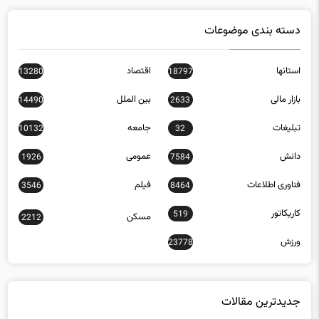
استانها
اقتصاد
13280
18797
بازار مالی
بین الملل
14490
2633
تبلیغات
جامعه
10132
32
دانش
عمومی
1926
7584
فناوری اطلاعات
فیلم
3546
8464
کاریکاتور
519
مسکن
2212
ورزش
23778
جدیدترین مقالات
رئیس سازمان اسناد و مدارک دفاع مقدس:تنگه هرمز برگ