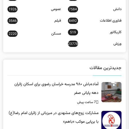
دانش
عمومی
1926
7584
فناوری اطلاعات
فیلم
3546
8492
کاریکاتور
519
مسکن
2220
ورزش
23778
جدیدترین مقالات
آماده‌باش ۹۸۰ مدرسه خراسان رضوی برای اسکان زائران
دهه پایانی صفر
7 ساعت پیش
مشارکت زوج‌های مشهدی در میزبانی از زائران امام رضا(ع)
با برپایی موکب «باهم»