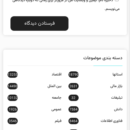
ذخیره نام، ایمیل و وبسایت من در مرورگر برای زمانی که دوباره دیدگاهی
می‌نویسم.
دسته بندی موضوعات
استانها
اقتصاد
13255
18790
بازار مالی
بین الملل
14490
2631
تبلیغات
جامعه
10132
32
دانش
عمومی
1926
7584
فناوری اطلاعات
فیلم
3546
8464