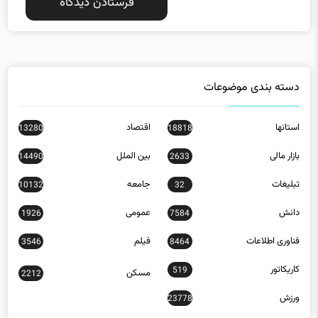
دسته بندی موضوعات
استانها
اقتصاد
13280
18818
بازار مالی
بین الملل
14490
2633
تبلیغات
جامعه
10132
32
دانش
عمومی
1926
7584
فناوری اطلاعات
فیلم
3546
8464
کاریکاتور
519
مسکن
2212
ورزش
23778