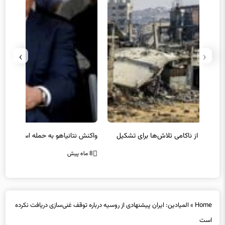
›
‹
یل
واکنش نتانیاهو به حمله استرالیا
حماس ت
8 ماه پیش
8 ماه پیش
Home
»
المیادین: ایران پیشنهادی از روسیه درباره توقف غنی‌سازی دریافت نکرده
است