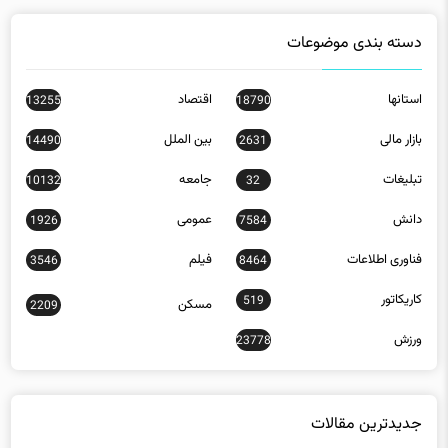
دسته بندی موضوعات
استانها
اقتصاد
13255
18790
بازار مالی
بین الملل
14490
2631
تبلیغات
جامعه
10132
32
دانش
عمومی
1926
7584
فناوری اطلاعات
فیلم
3546
8464
کاریکاتور
519
مسکن
2209
ورزش
23778
جدیدترین مقالات