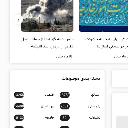
›
کنش ایران به حمله خشونت
مصر: همه گزینه‌ها از جمله راه‌حل
واکنش آمریک
ز در سیدنی استرالیا
نظامی را درمورد سد النهضه
در سیدنی
بررسی می‌کنیم
ه پیش
8 ماه پیش
8 ماه پیش
دسته بندی موضوعات
استانها
اقتصاد
13255
18753
بازار مالی
بین الملل
14490
2631
تبلیغات
جامعه
10132
32