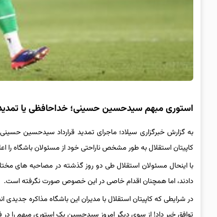
استوری مبهم سیدحسین حسینی؛ خداحافظی یا تمدید
به گزارش خبرگزاری سیلاد؛ ماجرای تمدید قرارداد سیدحسین حسینی ب
کاپیتان استقلال به طور مشخص ناراحتی خود از مسئولان باشگاه را اعلا
با اینحال مسئولان استقلال طی دو روز گذشته در مصاحبه های مختلف
دادند، اما همچنان اقدام خاصی در این خصوص صورت نگرفته است.
در شرایطی که کاپیتان استقلال با مدیران این باشگاه مذاکره جدیدی انج
توافق خبر داد! از سوی دیگر امروز سیدحسین یک استوری مبهم را در فض