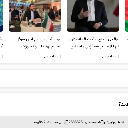
عراقچی: صلح و ثبات افغانستان
غریب آبادی: مردم ایران هرگز
وا
تنها از مسیر همگرایی منطقه‌ای
تسلیم تهدیدات و تجاوزات
آمی
محقق می‌شود
نخواهند شد و متحد و منسجم
8 ماه پیش
8 ماه پیش
8 ما
در مقابل متجاوز خواهند ایستاد
ید؟
سته بندی:
ورزش
شناسه خبر: 2838828
زمان مطالعه: 2 دقیقه