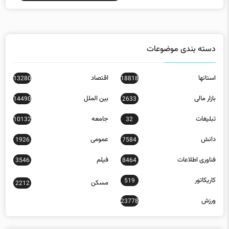
دسته بندی موضوعات
استانها
اقتصاد
13280
18818
بازار مالی
بین الملل
14490
2633
تبلیغات
جامعه
10132
32
دانش
عمومی
1926
7584
فناوری اطلاعات
فیلم
3546
8464
کاریکاتور
519
مسکن
2212
ورزش
23778