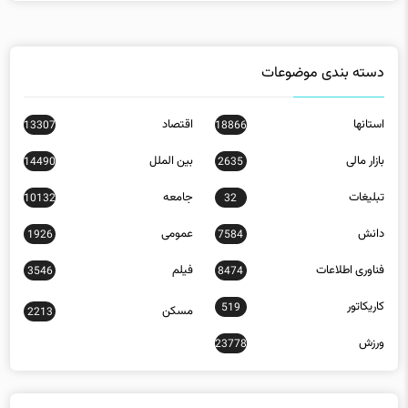
دسته بندی موضوعات
استانها
اقتصاد
13307
18866
بازار مالی
بین الملل
14490
2635
تبلیغات
جامعه
10132
32
دانش
عمومی
1926
7584
فناوری اطلاعات
فیلم
3546
8474
کاریکاتور
519
مسکن
2213
ورزش
23778
جدیدترین مقالات