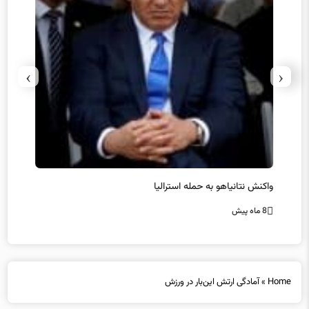
›
‹
یل
واکنش نتانیاهو به حمله استرالیا
حماس ت
8 ماه پیش
8 ماه پیش
Home
»
آمادگی ارتش این‌بار در ورزش