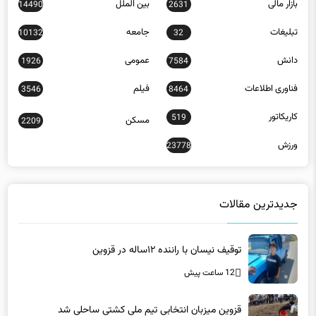
بازار مالی
بین الملل
14490
2631
تبلیغات
جامعه
10132
32
دانش
عمومی
1926
7584
فناوری اطلاعات
فیلم
3546
8464
کاریکاتور
519
مسکن
2209
ورزش
23778
جدیدترین مقالات
توقیف نیسان با راننده ۱۲ساله در قزوین
12 ساعت پیش
قزوین میزبان انتخابی تیم ملی کشتی ساحلی شد