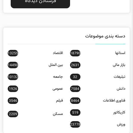
دسته بندی موضوعات
استانها
اقتصاد
13255
18790
بازار مالی
بین الملل
14490
2631
تبلیغات
جامعه
10132
32
دانش
عمومی
1926
7584
فناوری اطلاعات
فیلم
3546
8464
کاریکاتور
519
مسکن
2209
ورزش
23778